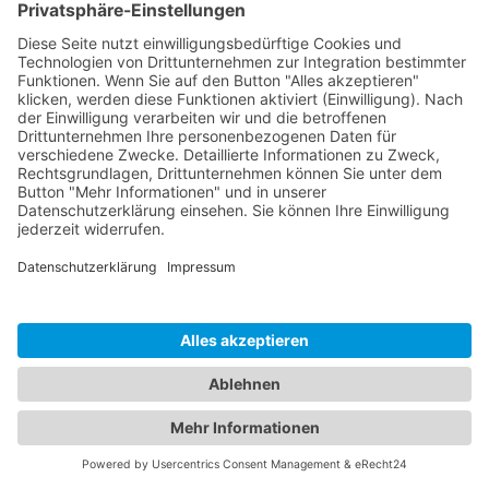
6. Analyse-Tools und Werbung
Google Tag Manager
Wir setzen den Google Tag Manager ein. Anbieter ist 
Ireland Limited, Gordon House, Barrow Street, Dublin 4,
Der Google Tag Manager ist ein Tool, mit dessen Hilfe
Tracking- oder Statistik-Tools und andere Technologie
Website einbinden können. Der Google Tag Manager sel
keine Nutzerprofile, speichert keine Cookies und nimm
eigenständigen Analysen vor. Er dient lediglich der V
Ausspielung der über ihn eingebundenen Tools. Der G
Manager erfasst jedoch Ihre IP-Adresse, die auch an d
Mutterunternehmen von Google in die Vereinigten Sta
übertragen werden kann.
Der Einsatz des Google Tag Managers erfolgt auf Gru