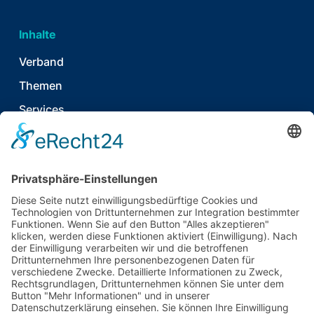
Inhalte
Verband
Themen
Services
News & Publikationen
Termine & Events
Kontakt
T
06021 920 374 7
E
info@tecpart.de
Auhofstr. 2
63741 Aschaffenburg