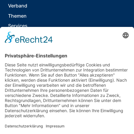
Verband
Themen
Services
News & Publikationen
Termine & Events
Kontakt
T
06021 920 374 7
E
info@tecpart.de
Auhofstr. 2
63741 Aschaffenburg
Deutschland