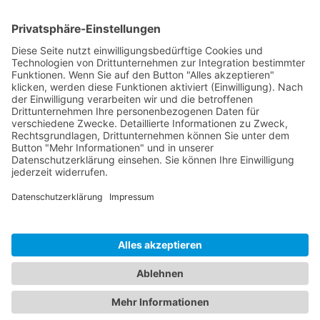
Termine & Events
Kontakt
T
06021 920 374 7
E
info@tecpart.de
Auhofstr. 2
63741 Aschaffenburg
Deutschland
© TecPart e.V. 2025
Impressum
Datenschutz
Cookie-Einstellungen