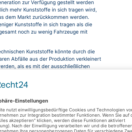
neration zur Verfügung gestellt werden
lich mehr Kunststoffe in sich tragen wird,
 aus dem Markt zurückkommen werden.
iger Kunststoffe in sich tragen als die
esamt noch zu wenig Fahrzeuge mit
echnischen Kunststoffe könnte durch die
ren Abfälle aus der Produktion verkleinert
den, als es mit der ausschließlichen
 in den Einsatzquoten der Fall ist. „Es
zyklatstrom nicht für die Quote zählt“,
KV-Kunststoffgranulate und Mitglied des
absehbar ist, dass selbst mit den Pre-
aten (PIR) die Mengen bei wichtigen
ung, ob die erforderlichen Mengen und
s 2031 verfügbar sind und die Quoten