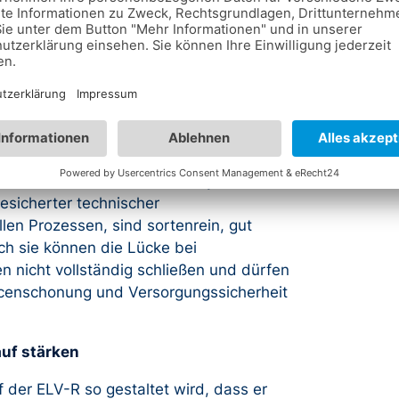
fft aus Sicht von TecPart keine
ine Zulassung von allen Sekundärmaterialien
ar ist, dass sich der Markt selbst trägt.
dem Blick verloren werden
chtigt werden, hält es TecPart für
usschlusses post-industrieller
sparent zu monitoren. PIR-Rezyklate sind
esicherter technischer
ellen Prozessen, sind sortenrein, gut
h sie können die Lücke bei
 nicht vollständig schließen und dürfen
rcenschonung und Versorgungssicherheit
auf stärken
f der ELV-R so gestaltet wird, dass er