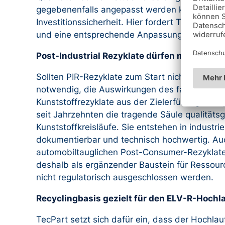
gegebenenfalls angepasst werden können, scha
Investitionssicherheit. Hier fordert TecPart e
und eine entsprechende Anpassung, wenn sichtb
Post-Industrial Rezyklate dürfen nicht aus 
Sollten PIR-Rezyklate zum Start nicht berücksi
notwendig, die Auswirkungen des faktischen A
Kunststoffrezyklate aus der Zielerfüllung tran
seit Jahrzehnten die tragende Säule qualitätsg
Kunststoffkreisläufe. Sie entstehen in industri
dokumentierbar und technisch hochwertig. Auc
automobiltauglichen Post-Consumer-Rezyklaten
deshalb als ergänzender Baustein für Ressou
nicht regulatorisch ausgeschlossen werden.
Recyclingbasis gezielt für den ELV-R-Hochl
TecPart setzt sich dafür ein, dass der Hochlau