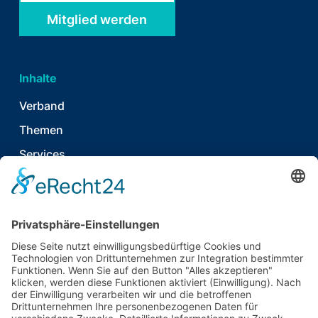
Mitglied werden
Inhalte
Verband
Themen
Services
News & Publikationen
Termine & Events
Kontakt
T
06021 920 374 7
E
info@tecpart.de